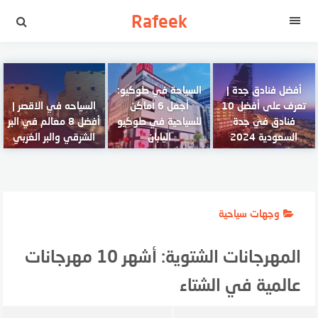
لتجاوز
Rafeek
لى
القائمة
لمحتوى
أفضل فنادق جدة |
السياحة في طوكيو:
تعرف على أفضل 10
أجمل 6 أماكن
السياحه في الاقصر |
فنادق في جدة
للسياحية في طوكيو
أفضل 8 معالم في البر
السعودية 2024
اليابان
الشرقي والبر الغربي
وجهات سياحية
المهرجانات الشتوية: أشهر 10 مهرجانات
عالمية في الشتاء