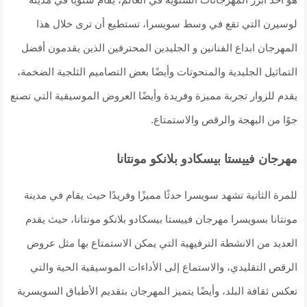
لوسيرن التي تقع في وسط سويسرا، تستطيع أن ترى خلال هذا
المهرجان ابداع الفنانين و الجليدين المحترفين الذين يقدمون أفضل
التماثيل الجليدية والمنحوتات وأيضًا بعض التصاميم الثلجية الضخمة،
يقدم للزوار تجربة مميزة وفريدة وأيضًا العروض الموسيقية التي تصنع
جوًا من البهجة والرقص والاستمتاع.
مهرجان فييستا بيسكادو بلانكو مونتانا
للمرة الثانية تشهد سويسرا حدثًا مميزًا وفريدًا حيث يقام في مدينة
مونتانا بسويسرا مهرجان فييستا بيسكادو بلانكو مونتانا، حيث يقدم
العديد من الانشطة الترفيهية التي يمكن الاستمتاع بها مثل عروض
الرقص التقليدي، والاستماع إلى الأداءات الموسيقية الحية والتي
تعكس ثقافة البلد، وأيضًا يتميز المهرجان بتقديم الأطباق السويسرية