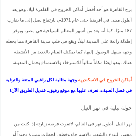
برج القاهرة هو أحد أفضل أماكن الخروج في القاهرة ليلا، وهو يعد
أطول مبنى في أفريقيا حتى عام 1971م، بارتفاع يصل إلى ما يقارب
187 مترًا، كما أنه يعد من أشهر المعالم السياحية في مصر، ويوفر
إطلالة رائعة على المدينة ليلاً، ويقع في قلب مدينة القاهرة مما يجعله
وجهة يسهل الوصول إليها، كما يمكنك القيام بالعديد من الأنشطة
هناك، وهو ايضًا مكاناً مثالياً للاسترخاء والاستمتاع بجمال المدينة.
أماكن الخروج في الاسكندريه
وجهة مثالية لكل راغبي المتعة والترفيه
في فصل الصيف، تعرف عليها مع موقع رفيق.. قنديل الطريق الآن!
جولة نيلية فى نهر النيل
نهر النيل، أطول نهر فى العالم، لاتفوت فرصة زيارته إذا كنت من
محبى التنوع والشعور بالإسترخاء وخطف لحظات مميزة وحيداً أو