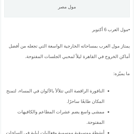
مول مصر
•مول العرب 6 أكتوبر
يمتاز مول العرب بمساحاته الخارجية الواسعة التي تجعله من أفضل
أماكن الخروج في القاهرة ليلاً لمحبي الجلسات المفتوحة.
ما يميّزه:
النافورة الراقصة التي تتلألأ بالألوان في المساء، لتمنح
المكان طابعًا ساحرًا.
ممشى واسع يضم عشرات المطاعم والكافيهات
المفتوحة.
أنشطة موسيقية موسمية وفعاليات ليلية في الساحات