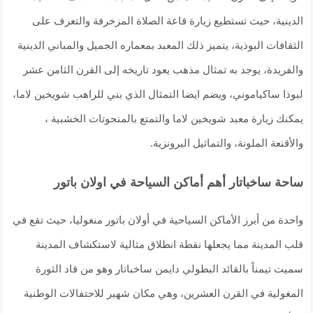
الدينية، حيث تستطيع زيارة قاعة الصلاة المزخرفة والتعرف على
الثقافات البوذية، يتميز ذلك المعبد بمعماره الجميل والمباني الدينية
والفريدة، يوجد به تمثال مذهب يعود تاريخه إلى القرن الثامن عشر
لبوذا ساكياموني، ويضم ايضا التمثال الذي بني للراهب شويخين لاما،
يمكنك زيارة معبد شويخين لاما والتمتع بالمنحوتات الخشبية ،
والأقنعة الملونة، والتماثيل البرونزية.
ساحة ساخباتار أهم أماكن السياحة في اولان باتور
واحدة من أبرز الأماكن السياحية في أولان باتور منغوليا، حيث تقع في
قلب المدينة مما يجعلها نقطة انطلاق مثالية لاستكشاف المدينة
سميت تيمناً بالقائد البطولي دايمن ساخباتار وهو من قاد الثورة
المغولية في القرن العشرين، وهي مكان شهير للاحتفالات الوطنية