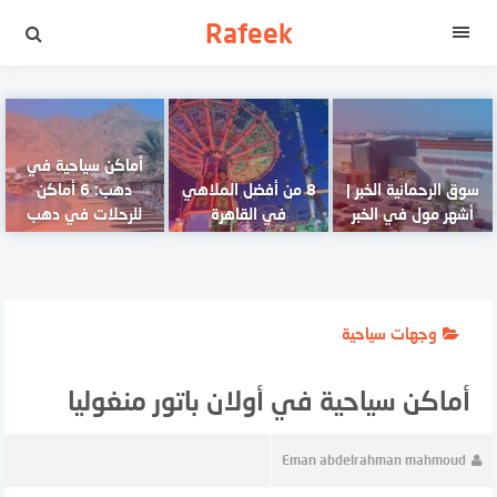
لتجاوز
Rafeek
لى
القائمة
لمحتوى
أماكن سياحية في
سوق الرحمانية الخبر |
8 من أفضل الملاهي
دهب: 6 أماكن
أشهر مول في الخبر
في القاهرة
للرحلات في دهب
وجهات سياحية
أماكن سياحية في أولان باتور منغوليا
Eman abdelrahman mahmoud