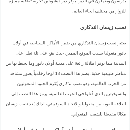
يدرسون ويعملون في الدير، يوفر دير ديشويلين تجربة ثقافية مميزة
للزوار من مختلف أنحاء العالم.
نصب زيسان التذكاري
يعتبر نصب زيسان التذكاري من ضمن الأماكن السياحية في أولان
باتور منغوليا بسبب الموقع المميز، حيث يقع على تلة تطل على
المدينة مما يوفر اطلالة رائعة على مدينة أولان باتور وما يحيط بها من
مناظر طبيعية خلابة، يضم هذا النصب 13 لوحا رخامياً يصور مشاهد
من الحرب العالمية، وهو نصب تذكاري يُكرم الجنود المنغوليين
والسوفيتيين الذي قُتلوا في الحرب العالمية، يرمز هذا النصب إلى
العلاقة القوية بين منغوليا والاتحاد السوفييتي، لذلك يُعد نصب زيسان
مكانًا مقدسًا للشعب المنغولي.