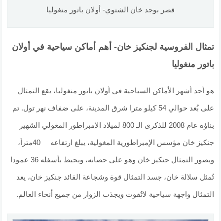
قصر بوجد خان الشتوي- أولان باتور منغوليا
تمثال الفروسية لجنكيز خان- أهم أماكن سياحية في أولان
باتور منغوليا
هو أحد أشهر الأماكن السياحية في أولان باتور منغوليا، يقع التمثال
على بُعد حوالي 54 كيلو مترا شرق المدينة، على ضفاف نهر تول. تم
بناؤه عام 2008 للذكرى الـ 800 لميلاد الإمبراطور المغولي الشهير
جنكيز خان مؤسس الإمبراطورية المغولية، يبلغ ارتفاعه 40متراَ،
ويصور التمثال جنكيز خان وهو على حصانه، ويحيط بأسفله 36 عمودا
تُمثل سلالة خان، جسد التمثال قوة وشجاعة القائد جنكيز خان، يعد
التمثال واجهة سياحية لاتُفوت ويجذب الزوار من جميع أنحاء العالم.