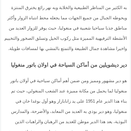
به الكثير من المناظر الطبيعية والخلابة وبه نهر رائع يخترق المنتزة
ويحوطه الجبال من جميع الجهات مما يجعله محط انتباه الزوار وأكثر
مناطق جذبا سياحيا شعبية في منغوليا، حيث يوفر للزوار العديد من
الأنشطة الترفيهية المميزة مثل ركوب الخيل وتسلق الصخور والتخييم
واخيرا مشاهدة جمال الطبيعة والتمتع بالمشي بها لمسافات طويلة.
دير ديشويلين من أماكن السياحة في اولان باتور منغوليا
هو دير مشهور ومميز ومن ضمن أهم أماكن سياحية في أولان باتور
منغوليا لما يحمل من مكانة مميزة عند الشعب المنغولي، حيث تم
بناء هذا الدير عام 1951 على يد زانابازار وهو أول بوغدا خان في
منغوليا، وهو دير بوذي به العديد من المعابد، والأضرحة، والمدارس
البوذية، يعد هذا الدير موطن للعديد من الرهبان والراهبات الذين