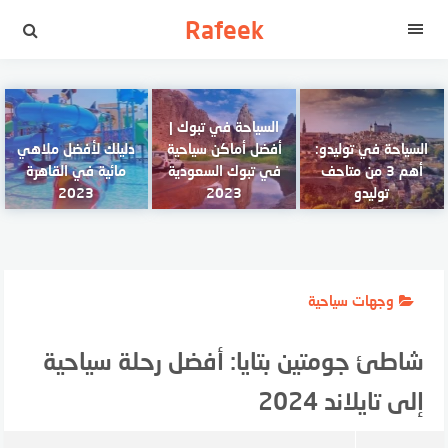
لتجاوز
Rafeek
لى
القائمة
لمحتوى
السياحة في تبوك |
السياحة في توليدو:
أفضل أماكن سياحية
دليلك لأفضل ملاهي
أهم 3 من متاحف
في تبوك السعودية
مائية في القاهرة
توليدو
2023
2023
وجهات سياحية
شاطئ جومتين بتايا: أفضل رحلة سياحية
إلى تايلاند 2024