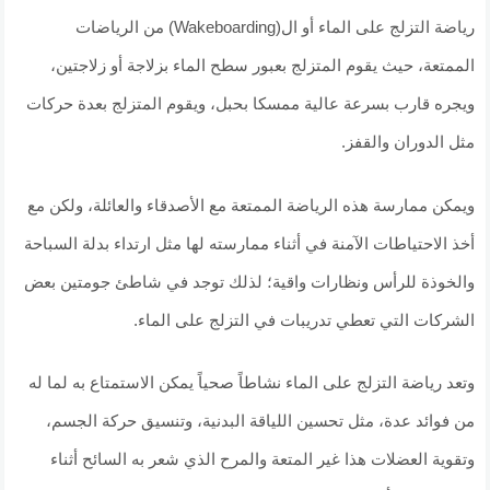
رياضة التزلج على الماء أو ال(Wakeboarding) من الرياضات
الممتعة، حيث يقوم المتزلج بعبور سطح الماء بزلاجة أو زلاجتين،
ويجره قارب بسرعة عالية ممسكا بحبل، ويقوم المتزلج بعدة حركات
مثل الدوران والقفز.
ويمكن ممارسة هذه الرياضة الممتعة مع الأصدقاء والعائلة، ولكن مع
أخذ الاحتياطات الآمنة في أثناء ممارسته لها مثل ارتداء بدلة السباحة
والخوذة للرأس ونظارات واقية؛ لذلك توجد في شاطئ جومتين بعض
الشركات التي تعطي تدريبات في التزلج على الماء.
وتعد رياضة التزلج على الماء نشاطاً صحياً يمكن الاستمتاع به لما له
من فوائد عدة، مثل تحسين اللياقة البدنية، وتنسيق حركة الجسم،
وتقوية العضلات هذا غير المتعة والمرح الذي شعر به السائح أثناء